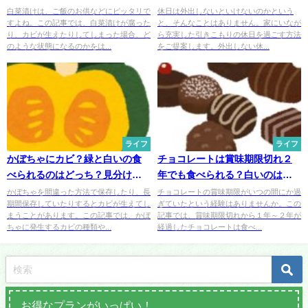
する保存方法って？
メ
白菜漬けは、ご飯のお供などにピッタリで
休日は外出しないといけないのかという
すよね。この記事では、白菜漬けが腐った
と、そんなことはありません。家にいなが
り、カビが生えたりしてしまった場合、ど
ら充実した引きこもりの休日を過ごす方法
のような状態になるのかをは...
をご提案します。外出しない休...
ライフ
ライフ
かぼちゃにカビ？緑と白いの食
チョコレートは賞味期限切れ２
べられるのはどっち？見分け方
年でも食べられる？白いのはカ
や保存のコツを紹介
ビ？
かぼちゃを間違った方法で保存したり、長
チョコレートの賞味期限がいつの間にか過
期間保存していたりするとカビが生えてし
ぎていたという経験はありませんか。この
まうことがあります。この記事では、かぼ
記事では、賞味期限切れから１年～２年が
ちゃに発生するカビの種類や...
経過したチョコレートは食べ...
お得なプランがいっぱい！