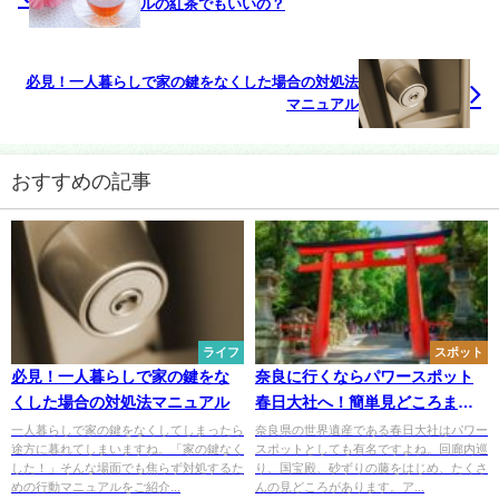
ルの紅茶でもいいの？
必見！一人暮らしで家の鍵をなくした場合の対処法
マニュアル
おすすめの記事
ライフ
スポット
必見！一人暮らしで家の鍵をな
奈良に行くならパワースポット
くした場合の対処法マニュアル
春日大社へ！簡単見どころまと
め
一人暮らしで家の鍵をなくしてしまったら
奈良県の世界遺産である春日大社はパワー
途方に暮れてしまいますね。「家の鍵なく
スポットとしても有名ですよね。回廊内巡
した！」そんな場面でも焦らず対処するた
り、国宝殿、砂ずりの藤をはじめ、たくさ
めの行動マニュアルをご紹介...
んの見どころがあります。ア...