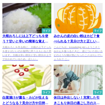
ライフ
ライフ
大根おろしには上下どっちを使
みかんの皮の白い粉はカビ？食
う？甘いと辛いの簡単な覚え方
べられる？見分け方と正しい保
も紹介
存方法を紹介
大根おろしを作る時に、大根の上下どっち
こんにちは、knowledge pitへようこそ！
を使えばいいのか疑問に思う人もいると思
みかんを食べるときに、皮についた白いカ
います。大根は辛い部分と甘い部分が上下
ビのような物が気になったことはないでし
で分かれているため、正しい...
ょうか？ こ...
ライフ
ライフ
白菜漬けが腐る・カビが生える
休日は外出しない！充実した引
とどうなる？見分け方や日持ち
きこもり休日の過ごし方のスス