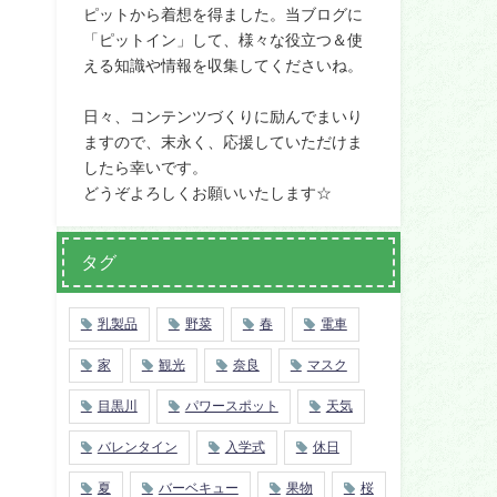
ピットから着想を得ました。当ブログに
「ピットイン」して、様々な役立つ＆使
える知識や情報を収集してくださいね。
日々、コンテンツづくりに励んでまいり
ますので、末永く、応援していただけま
したら幸いです。
どうぞよろしくお願いいたします☆
タグ
乳製品
野菜
春
電車
家
観光
奈良
マスク
目黒川
パワースポット
天気
バレンタイン
入学式
休日
夏
バーベキュー
果物
桜