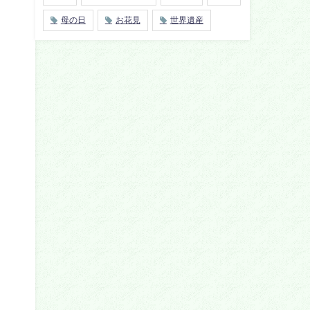
母の日
お花見
世界遺産