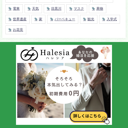
電車
天気
目黒川
マスク
果物
世界遺産
家
バーベキュー
観光
入学式
お花見