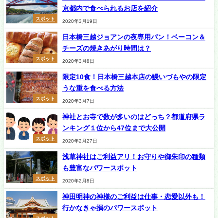
京都内で食べられるお店を紹介
スポット
2020年3月19日
日本橋三越ジョアンの夜専用パン！ベーコン＆
チーズの焼きあがり時間は？
スポット
2020年3月8日
限定10食！日本橋三越本店の鰻いづもやの限定
うな重を食べる方法
スポット
2020年3月7日
神社とお寺で数が多いのはどっち？都道府県ラ
ンキング１位から47位まで大公開
スポット
2020年2月27日
浅草神社はご利益アリ！お守りや御朱印の種類
も豊富なパワースポット
スポット
2020年2月8日
神田明神の神様のご利益は仕事・恋愛以外も！
行かなきゃ損のパワースポット