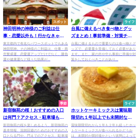
スポット
ライフ
神田明神の神様のご利益は仕
台風に備えるべき食べ物とグッ
事・恋愛以外も！行かなきゃ損
ズまとめ！事前準備・対策チェ
のパワースポット
ックリスト
東京都内で有名なパワースポットでもある
台風に備えるもので重要なのは食べ物とグ
神田明神。その神様のご利益は、仕事・商
ッズで、必要量を常備しておく必要があり
売繁盛運、恋愛運アップだけでなく、勝負
ます。また、家の外や中も事前に準備や対
運や健康運など様々な効果が...
策をしておくべきことがあり...
季節
ライフ
新宿御苑の桜！おすすめの入口
ホットケーキミックスは賞味期
は何門？アクセス・駐車場も解
限切れ１年以上でも未開封なら
説
大丈夫？
新宿御苑の桜を楽しめるよう、新宿御苑の
賞味期限切れから１年も２年も経ったホッ
基本情報、混雑回避のためのおすすめの入
トケーキミックスが食べられるかどうか
口となる門や、門までのアクセス、駐車場
は、未開封か開封後かという状態によって