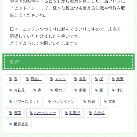
や車体の整備をするピットから着想を得ました。当ブログに
「ピットイン」して、様々な役立つ＆使える知識や情報を収
集してくださいね。
日々、コンテンツづくりに励んでまいりますので、末永く、
応援していただけましたら幸いです。
どうぞよろしくお願いいたします☆
タグ
春
目黒川
マスク
奈良
桜
天気
お花見
家
母の日
果物
夏
休日
パワースポット
バレンタイン
観光
電車
野菜
バーベキュー
乳製品
入学式
世界遺産