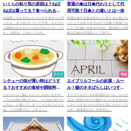
いくらの粘り気の原因は？ねば
普通の傘は日傘代わりとして代
ねばは腐ってる？食べられるか
用可能？日傘との違いとは一体
見分ける方法とは
冷蔵庫に入れておいたイクラを使おうと思
普通の傘を日傘の代わりに使えるか気にな
ったら、ネバネバしていて不安…なんてい
ったことはありませんか？日傘と雨傘には
う経験がある人もいるのではないでしょう
いくつか違いがあるものの、基本的には雨
か。 今回は、なぜいくらが...
傘は日傘の代用品として使う...
ライフ
季節
シチューの味が薄い時はどうす
エイプリルフールの起源・ルー
る？おすすめの食材や調味料と
ル！嘘のネタばらしはいつする
は？
べき？
シチューはご飯にもパンにも合いますが、
エイプリルフールの起源やルール、ジンク
「なんか味が薄いなぁ」「とろみが足りな
スはご存知ですか？嘘をつくならネタばら
いなぁ」と感じてしまうこともありますよ
しをいつするべきなのかも気になるところ
ね。この記事では、シチュー...
です。基本的には、午前中に...