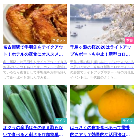
スポット
季節
名古屋駅で手羽先をテイクアウ
千鳥ヶ淵の桜2020はライトアッ
ト！ホテルの夜食にオススメの
プもボートも中止！新型コロナ
５店
で混雑はどうなる？
名古屋駅には手羽先をテイクアウトできる
千鳥ヶ淵の桜を楽しみにしていた人もいる
お店がいくつもあります。ホテルに宿泊し
と思いますが、今年は新型コロナウイルス
ているなら夜食として手羽先をお持ち帰り
の影響でライトアップやボート等のお花見
して食べ比べを楽しんでみる...
イベントは、千代田のさくら...
ライフ
ライフ
オクラの産毛はそのまま取らな
はっさくの皮を食べるって栄養
いで食べると刺さる!?超簡単な
的にアリ？効果的な活用法は他