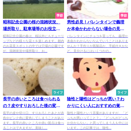
季節
季節
昭和記念公園の桜の混雑状況、
男性必見！バレンタインで義理
場所取り、駐車場等のお役立ち
か本命かわからない場合の見極
情報まとめ
め方は？
昭和記念公園の春は、桜以外にもチューリ
バレンタインにチョコを貰っても、義理か
ップなどの様々な花々を楽しめます。都内
本命かわからないなんていうことはありま
のお花見スポットの中では穴場の公園です
せんか？手作りか既製品か、手紙付きかな
が、混雑状況や場所取り、お...
ど、見分けるにはいくつかの...
ライフ
ライフ
長芋の赤いところは食べられる
陰性と陽性はどっちが悪い？わ
の？皮やすりおろした後の変色
かりにくい人におすすめの覚え
原因と対処法とは
方とは
長芋の皮や切り口、すりおろしたあとが赤
陰性と陽性という言葉がありますが、「ど
色やピンク色に変色してしまうことがあり
っちが悪いってこと？」「どっちがどっち
ます。長芋の赤いところや赤い斑点は食べ
か分からない」と思ってしまう人も中には
ることはできますが、美味し...
います。この記事では、陰性...