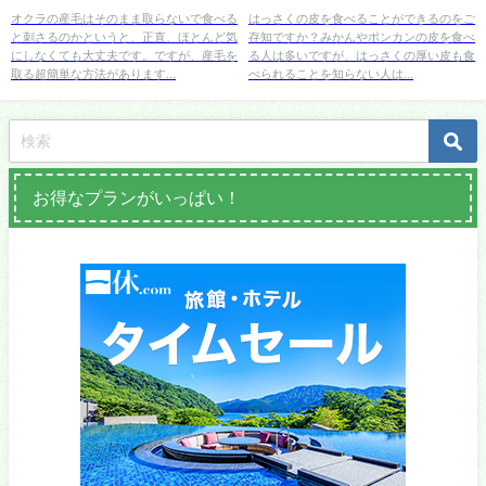
取り方を紹介
にもある？
オクラの産毛はそのまま取らないで食べる
はっさくの皮を食べることができるのをご
と刺さるのかというと、正直、ほとんど気
存知ですか？みかんやポンカンの皮を食べ
にしなくても大丈夫です。ですが、産毛を
る人は多いですが、はっさくの厚い皮も食
取る超簡単な方法があります...
べられることを知らない人は...
お得なプランがいっぱい！