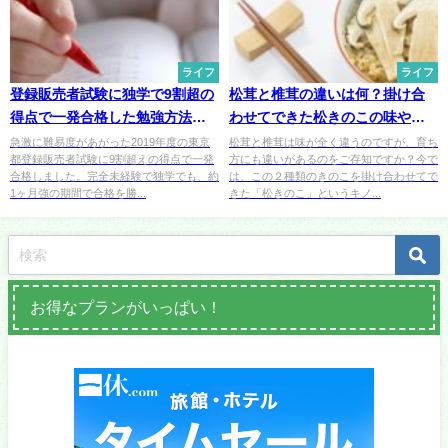
ライフ
ライフ
登録販売者試験に独学で9割超の
松茸と椎茸の違いは何？掛け合
得点で一発合格した勉強方法を
わせてできた松きのこの味や栄
大公開！
養、どこで買えるかも紹介
急激に難易度があがった2019年度の東京
松茸と椎茸は味が全く違うのですが、育ち
都登録販売者試験に9割超えの得点で一発
方にも違いがあるのをご存知ですか？今で
合格しました。完全未経験で独学でも、約
は、この２種類のきのこを掛け合わせてで
1ヶ月強の期間で合格を勝...
きた「松きのこ」というキノ...
お得なプランがいっぱい！