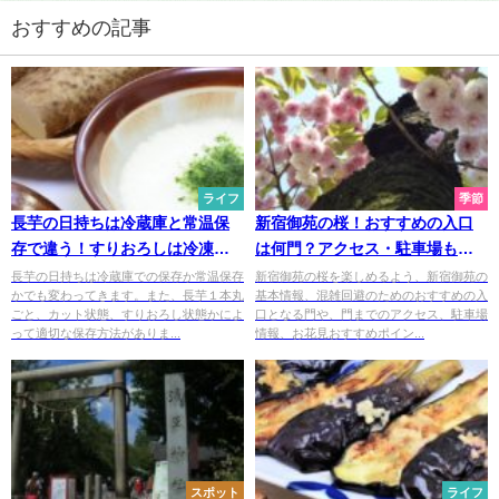
おすすめの記事
ライフ
季節
長芋の日持ちは冷蔵庫と常温保
新宿御苑の桜！おすすめの入口
存で違う！すりおろしは冷凍保
は何門？アクセス・駐車場も解
存がおすすめ
説
長芋の日持ちは冷蔵庫での保存か常温保存
新宿御苑の桜を楽しめるよう、新宿御苑の
かでも変わってきます。また、長芋１本丸
基本情報、混雑回避のためのおすすめの入
ごと、カット状態、すりおろし状態かによ
口となる門や、門までのアクセス、駐車場
って適切な保存方法がありま...
情報、お花見おすすめポイン...
スポット
ライフ