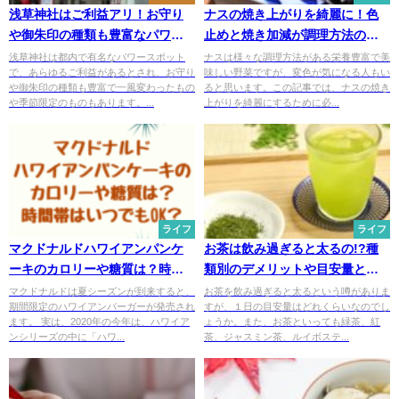
浅草神社はご利益アリ！お守り
ナスの焼き上がりを綺麗に！色
や御朱印の種類も豊富なパワー
止めと焼き加減が調理方法のポ
スポット
イント
浅草神社は都内で有名なパワースポット
ナスは様々な調理方法がある栄養豊富で美
で、あらゆるご利益があるとされ、お守り
味しい野菜ですが、変色が気になる人もい
や御朱印の種類も豊富で一風変わったもの
ると思います。この記事では、ナスの焼き
や季節限定のものもあります。...
上がりを綺麗にするために必...
ライフ
ライフ
マクドナルドハワイアンパンケ
お茶は飲み過ぎると太るの!?種
ーキのカロリーや糖質は？時間
類別のデメリットや目安量と
帯はいつでもOK？
は？
マクドナルドは夏シーズンが到来すると、
お茶を飲み過ぎると太るという噂がありま
期間限定のハワイアンバーガーが発売され
すが、１日の目安量はどれくらいなのでし
ます。 実は、2020年の今年は、ハワイア
ょうか。また、お茶といっても緑茶、紅
ンシリーズの中に「ハワ...
茶、ジャスミン茶、ルイボステ...