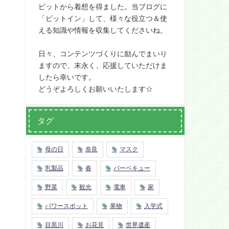
ピットから着想を得ました。当ブログに
「ピットイン」して、様々な役立つ＆使
える知識や情報を収集してくださいね。
日々、コンテンツづくりに励んでまいり
ますので、末永く、応援していただけま
したら幸いです。
どうぞよろしくお願いいたします☆
タグ
母の日
奈良
マスク
乳製品
春
バーベキュー
野菜
観光
電車
家
パワースポット
果物
入学式
目黒川
お花見
世界遺産