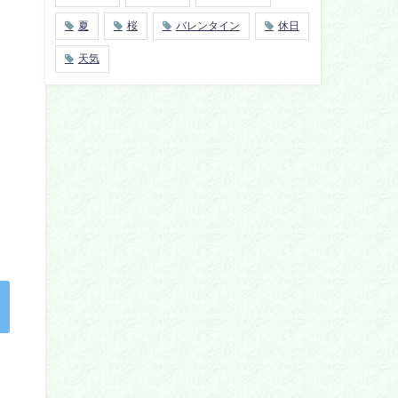
夏
桜
バレンタイン
休日
天気