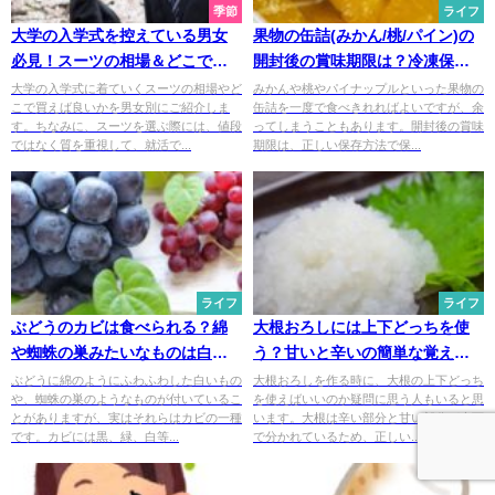
季節
ライフ
大学の入学式を控えている男女
果物の缶詰(みかん/桃/パイン)の
必見！スーツの相場＆どこで買
開封後の賞味期限は？冷凍保存
えばいいかの疑問を解決
も可能です！
大学の入学式に着ていくスーツの相場やど
みかんや桃やパイナップルといった果物の
こで買えば良いかを男女別にご紹介しま
缶詰を一度で食べきれればよいですが、余
す。ちなみに、スーツを選ぶ際には、値段
ってしまうこともあります。開封後の賞味
ではなく質を重視して、就活で...
期限は、正しい保存方法で保...
ライフ
ライフ
ぶどうのカビは食べられる？綿
大根おろしには上下どっちを使
や蜘蛛の巣みたいなものは白カ
う？甘いと辛いの簡単な覚え方
ビの一種？
も紹介
ぶどうに綿のようにふわふわした白いもの
大根おろしを作る時に、大根の上下どっち
や、蜘蛛の巣のようなものが付いているこ
を使えばいいのか疑問に思う人もいると思
とがありますが、実はそれらはカビの一種
います。大根は辛い部分と甘い部分が上下
です。カビには黒、緑、白等...
で分かれているため、正しい...