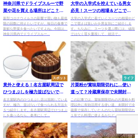
神奈川県でドライブスルーで野
大学の入学式を控えている男女
菜や花を買える場所はどこ？横
必見！スーツの相場＆どこで買
浜・川崎は？
えばいいかの疑問を解決
新型コロナウイルスの影響で買い物も最低
大学の入学式に着ていくスーツの相場やど
限の回数に抑えたいですが、毎日の食事で
こで買えば良いかを男女別にご紹介しま
新鮮な野菜を食べたいですよね。今回は、
す。ちなみに、スーツを選ぶ際には、値段
神奈川県内でドライブスルー...
ではなく質を重視して、就活で...
スポット
ライフ
意外と使える！名古屋駅周辺で
片栗粉が賞味期限切れに…使い
ひつまぶしを極力並ばないで食
道って？冷蔵庫保存で未開封な
べる方法５選
ら料理に使える？
名古屋駅内のひつまぶし店は混雑していま
この記事では、賞味期限切れの片栗粉を料
すが、極力、並ばないで食べられる方法を
理以外に有効活用する使い道、未開封で冷
５つ紹介します。名古屋駅周辺でひつまぶ
蔵庫で保存していたものなら賞味期限切れ
しを食べるなら、参考にして...
１年でも料理に使えるかなど...