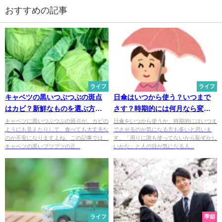
おすすめの記事
ライフ
ライフ
キャベツの黒いつぶつぶの斑点
日傘はいつから使う？いつまで
はカビ？新鮮なものを選ぶ方法
さす？時期的には何月なら変に
と保存方法
思われないのか
キャベツに黒いつぶつぶの斑点が、カビの
日傘をいつから使うか、時期的にはいつま
ようにも見えたりして、食べても大丈夫な
でさせるのか気になる方も多いと思いま
のか不安になりますよね。この記事では、
す。「周りに誰も使ってないから恥ずかし
キャベツの黒いブツブツの正...
いかな」と人の目が気になる人...
ライフ
季節