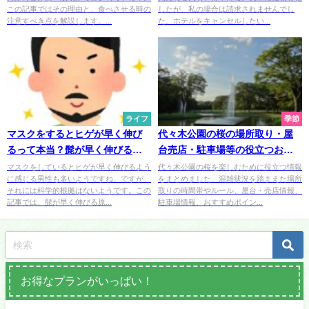
この記事ではその理由と、食べさせる時の
したが、私の場合は請求されませんでし
注意すべき点を解説します。...
た。ホテルをキャンセルしたい...
ライフ
季節
マスクをするとヒゲが早く伸び
代々木公園の桜の場所取り・屋
るって本当？髭が早く伸びる原
台売店・駐車場等の役立つお花
因・理由
見情報まとめ
マスクをしているとヒゲが早く伸びるよう
代々木公園の桜を楽しむために役立つ情報
に感じる男性も多いようですね。ですが、
をまとめました。混雑状況を踏まえた場所
それには科学的根拠はないようです。この
取りの時間帯やルール、屋台・売店情報、
記事では、髭が早く伸びる原...
駐車場情報、おすすめポイン...
お得なプランがいっぱい！