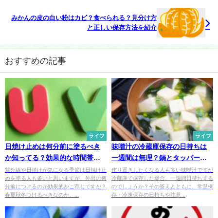
みかんの皮の白い粉はカビ？食べられる？見分け方
と正しい保存方法を紹介
おすすめの記事
ライフ
ライフ
日焼け止めは何分前に塗るべき
味噌汁の冷蔵庫保存の日持ちは
か知ってる？効果的な時間帯と
一週間は無理？鍋とタッパーを
は
活用しよう
紫外線や日焼けが気になる季節は日焼け止
作り置きしたくなる人も多い味噌汁ですが
めを塗る人も多いと思いますが、外出の何
冷蔵庫で保存した場合、一週間日持ちする
分前につけるのが効果的かご存じですか？
のでしょうか？その答えとともに、常温保
春夏秋冬つけるべきなのか、...
存・冷凍保存の日持ちや注意...