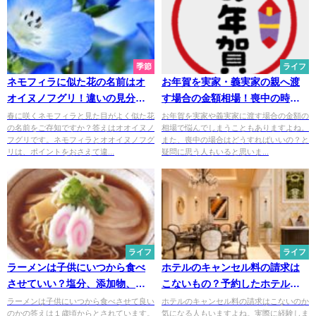
季節
ライフ
ネモフィラに似た花の名前はオ
お年賀を実家・義実家の親へ渡
オイヌノフグリ！違いの見分け
す場合の金額相場！喪中の時は
方簡単まとめ
どうすべき？
春に咲くネモフィラと見た目がよく似た花
お年賀を実家や義実家に渡す場合の金額の
の名前をご存知ですか？答えはオオイヌノ
相場で悩んでしまうこともありますよね。
フグリです。ネモフィラとオオイヌノフグ
また、喪中の場合はどうすればいいの？と
リは、ポイントをおさえて違...
疑問に思う人もいると思いま...
ライフ
ライフ
ラーメンは子供にいつから食べ
ホテルのキャンセル料の請求は
させていい？塩分、添加物、麺
こないもの？予約したホテルを
の種類に注意
売れる裏技も紹介
ラーメンは子供にいつから食べさせて良い
ホテルのキャンセル料の請求はこないのか
のかの答えは１歳頃からとされています。
気になる人もいますよね。実際に経験しま