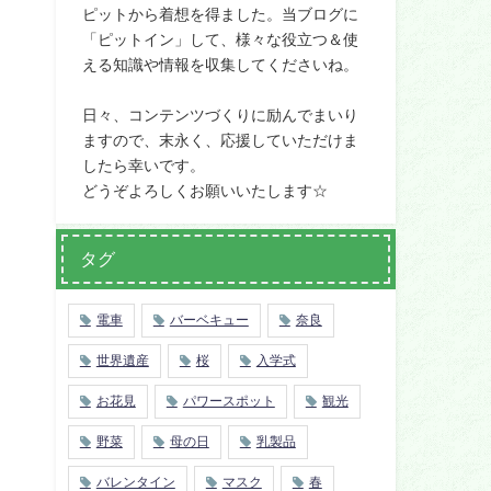
ピットから着想を得ました。当ブログに
「ピットイン」して、様々な役立つ＆使
える知識や情報を収集してくださいね。
日々、コンテンツづくりに励んでまいり
ますので、末永く、応援していただけま
したら幸いです。
どうぞよろしくお願いいたします☆
タグ
電車
バーベキュー
奈良
世界遺産
桜
入学式
お花見
パワースポット
観光
野菜
母の日
乳製品
バレンタイン
マスク
春