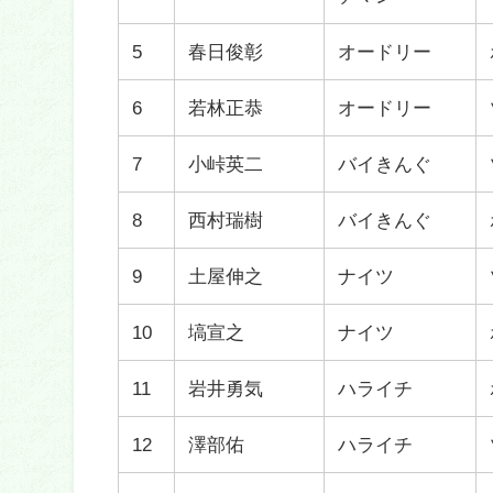
5
春日俊彰
オードリー
6
若林正恭
オードリー
7
小峠英二
バイきんぐ
8
西村瑞樹
バイきんぐ
9
土屋伸之
ナイツ
10
塙宣之
ナイツ
11
岩井勇気
ハライチ
12
澤部佑
ハライチ