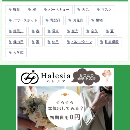
野菜
桜
バーベキュー
天気
マスク
パワースポット
乳製品
お花見
果物
目黒川
春
電車
観光
奈良
夏
母の日
家
休日
バレンタイン
世界遺産
入学式