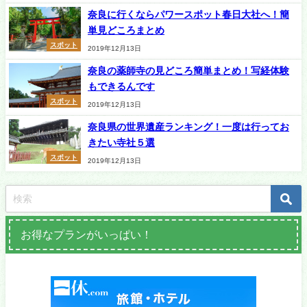
奈良に行くならパワースポット春日大社へ！簡
単見どころまとめ
スポット
2019年12月13日
奈良の薬師寺の見どころ簡単まとめ！写経体験
もできるんです
スポット
2019年12月13日
奈良県の世界遺産ランキング！一度は行ってお
きたい寺社５選
スポット
2019年12月13日
お得なプランがいっぱい！