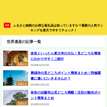
ふるさと納税のお得な返礼品は知っていますか？最新の人気ラン
注目
キングを楽天で今すぐチェック！
世界遺産の記事一覧
奈良といったら東大寺の大仏！見どころを簡単
にわかりやすくご紹介
スポット
2019年12月13日
興福寺の見どころポイント簡単まとめ！阿修羅
像に逢いにいきませんか？
スポット
2019年12月13日
奈良の法隆寺は見どころ満載！注目の観光ポイ
ント簡単まとめ
スポット
2019年12月13日