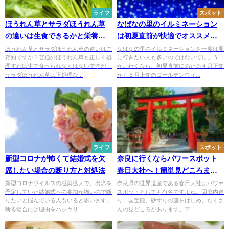
ライフ
スポット
ほうれん草とサラダほうれん草
なばなの里のイルミネーション
の違いは生食できるかと栄養価
は初夏直前が快適でオススメで
の差？
す！
ほうれん草とサラダほうれん草の違いはご
なばなの里のイルミネーションを一度は見
存知ですか？普通のほうれん草も正しく処
に行きたい人も多いのではないでしょう
理すれば生で食べられなくはないですが、
か。行くなら、初夏直前にあたる４月下旬
サラダほうれん草は下処理な...
から５月上旬のゴールデンウィ...
ライフ
スポット
新型コロナが怖くて結婚式を欠
奈良に行くならパワースポット
席したい場合の断り方と対処法
春日大社へ！簡単見どころまと
め
新型コロナウイルスの感染拡大で、出席を
奈良県の世界遺産である春日大社はパワー
予定していた結婚式への参加が怖いので断
スポットとしても有名ですよね。回廊内巡
りたいと悩んでいる人もいると思います。
り、国宝殿、砂ずりの藤をはじめ、たくさ
断る場合には理由をハッキリ...
んの見どころがあります。ア...