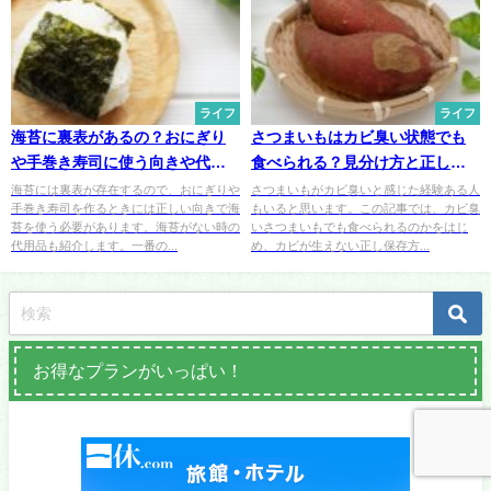
ライフ
ライフ
海苔に裏表があるの？おにぎり
さつまいもはカビ臭い状態でも
や手巻き寿司に使う向きや代用
食べられる？見分け方と正しい
品は？
保存方法
海苔には裏表が存在するので、おにぎりや
さつまいもがカビ臭いと感じた経験ある人
手巻き寿司を作るときには正しい向きで海
もいると思います。この記事では、カビ臭
苔を使う必要があります。海苔がない時の
いさつまいもでも食べられるのかをはじ
代用品も紹介します。一番の...
め、カビが生えない正し保存方...
お得なプランがいっぱい！