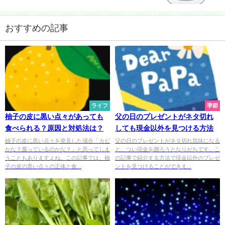
おすすめの記事
ライフ
季節
柚子の皮に黒い点々があっても
父の日のプレゼントがネタ切れ
食べられる？原因と対処法は？
しても現金以外を見つける方法
柚子の皮に黒い点々を発見した場合「カビ
父の日のプレゼントがネタ切れ気味になる
かな？腐っているのかな？」と思ってしま
と、つい現金を贈ろうとなりがちです。こ
うこともありますよね。この記事では、柚
の記事で紹介する方法で現金以外のプレゼ
子の皮の黒い点々の正体と食...
ントを見つけることができま...