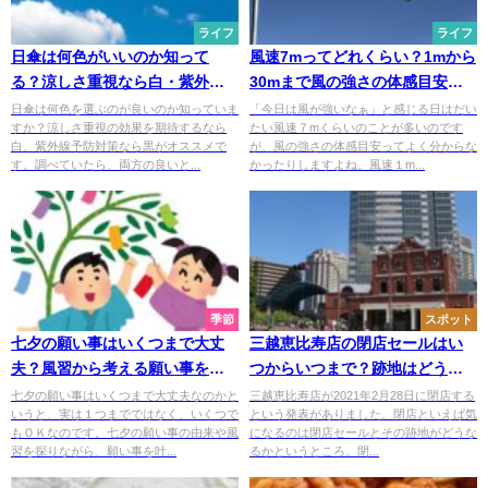
ライフ
ライフ
日傘は何色がいいのか知って
風速7mってどれくらい？1mから
る？涼しさ重視なら白・紫外線
30mまで風の強さの体感目安を
対策なら黒
わかりやすく解説
日傘は何色を選ぶのが良いのか知っていま
「今日は風が強いなぁ」と感じる日はだい
すか？涼しさ重視の効果を期待するなら
たい風速７mくらいのことが多いのです
白、紫外線予防対策なら黒がオススメで
が、風の強さの体感目安ってよく分からな
す。調べていたら、両方の良いと...
かったりしますよね。風速１m...
季節
スポット
七夕の願い事はいくつまで大丈
三越恵比寿店の閉店セールはい
夫？風習から考える願い事を叶
つからいつまで？跡地はどうな
える書き方
るの？
七夕の願い事はいくつまで大丈夫なのかと
三越恵比寿店が2021年2月28日に閉店する
いうと、実は１つまでではなく、いくつで
という発表がありました。閉店といえば気
もＯＫなのです。七夕の願い事の由来や風
になるのは閉店セールとその跡地がどうな
習を探りながら、願い事を叶...
るかというところ。閉...