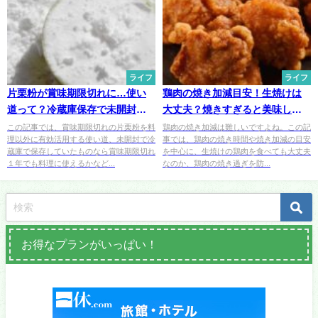
ライフ
ライフ
片栗粉が賞味期限切れに…使い
鶏肉の焼き加減目安！生焼けは
道って？冷蔵庫保存で未開封な
大丈夫？焼きすぎると美味しく
ら料理に使える？
ない？
この記事では、賞味期限切れの片栗粉を料
鶏肉の焼き加減は難しいですよね。この記
理以外に有効活用する使い道、未開封で冷
事では、鶏肉の焼き時間や焼き加減の目安
蔵庫で保存していたものなら賞味期限切れ
を中心に、生焼けの鶏肉を食べても大丈夫
１年でも料理に使えるかなど...
なのか、鶏肉の焼き過ぎを防...
お得なプランがいっぱい！