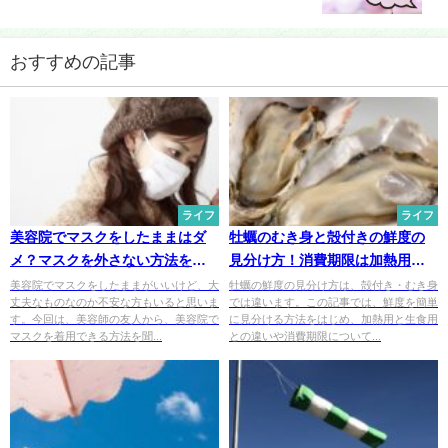
おすすめの記事
ライフ
ライフ
美容院でマスクをしたままはダ
牡蠣のむき身と殻付きの鮮度の
メ？マスクを外さない方法をお
見分け方！消費期限は加熱用と
教えします！
生食用で違うもの？
美容院でマスクをしたままがいいけど、大
牡蠣の鮮度の見分け方は、殻付き・むき身
丈夫なものなのか不安な方もいると思いま
では違います。この記事では、鮮度を簡単
す。今回は、美容師の友人から、美容院で
に見分ける方法をはじめ、加熱用と生食用
マスクを着用できる方法を聞...
との違いや消費期限について...