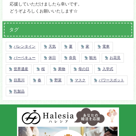
応援していただけましたら幸いです。
どうぞよろしくお願いいたします☆
タグ
バレンタイン
天気
夏
家
電車
バーベキュー
休日
奈良
観光
お花見
世界遺産
桜
果物
母の日
入学式
目黒川
春
野菜
マスク
パワースポット
乳製品