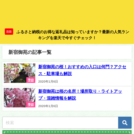
ふるさと納税のお得な返礼品は知っていますか？最新の人気ラン
注目
キングを楽天で今すぐチェック！
新宿御苑の記事一覧
新宿御苑の桜！おすすめの入口は何門？アクセ
ス・駐車場も解説
季節
2020年1月6日
新宿御苑は桜の名所！場所取り・ライトアッ
プ・混雑情報を解説
季節
2020年1月6日